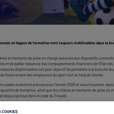
onnels et légaux de formation sont toujours mobilisables dans la br
tères et montants de prise en charge associés aux dispositifs conventi
ts et de pallier l'absence d’accompagnements financiers de l’Etat tels q
esures d’optimisation ont pour objectif de permettre à la branche la 
de financement des employeurs du sport tout au long de l’année.
rincipales évolutions prévues pour l'année 2026 et vous trouverez, dans 
ispositifs de formation, ainsi que les critères et montants de prise en 
et légaux (prévus dans le code du Travail).
S COOKIES