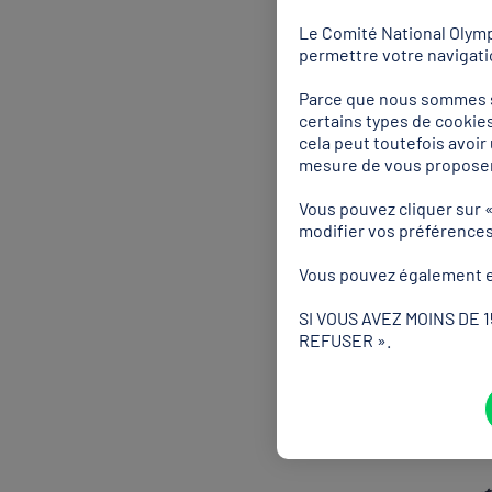
Le Comité National Olympi
permettre votre navigatio
COSMO
Parce que nous sommes so
certains types de cookies
forma
cela peut toutefois avoi
mesure de vous proposer
d'alt
Vous pouvez cliquer sur 
assoc
modifier vos préférence
Vous pouvez également e
Accéder à l'
SI VOUS AVEZ MOINS DE 
REFUSER ».