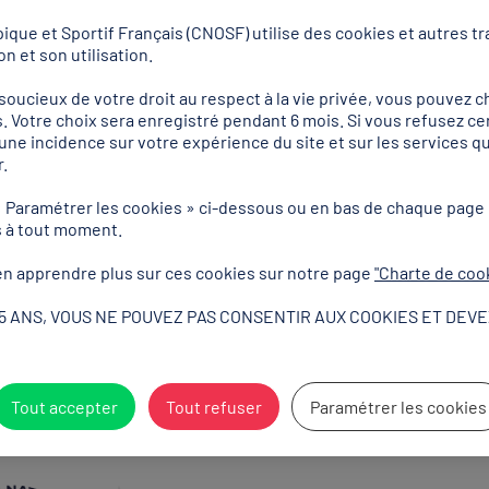
que et Sportif Français (CNOSF) utilise des cookies et autres tra
n et son utilisation.
S - Dispositifs de
ucieux de votre droit au respect à la vie privée, vous pouvez ch
. Votre choix sera enregistré pendant 6 mois. Si vous refusez ce
tion professionnelle et
r une incidence sur votre expérience du site et sur les services
.
ernance, et financements
« Paramétrer les cookies » ci-dessous ou en bas de chaque page
iés - 2026
s à tout moment.
n apprendre plus sur ces cookies sur notre page
"Charte de coo
article
15 ANS, VOUS NE POUVEZ PAS CONSENTIR AUX COOKIES ET DEVE
Tout accepter
Tout refuser
Paramétrer les cookies