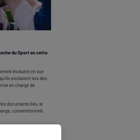
anche du Sport en cette
onnels évoluent en vue
u’ils existaient lors des
prise en charge de
les documents liés, le
charge, conventionnels