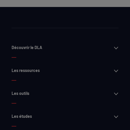
Ouvri
Découvrir le DLA
Ouvri
Les ressources
Ouvri
Les outils
Ouvri
Les études