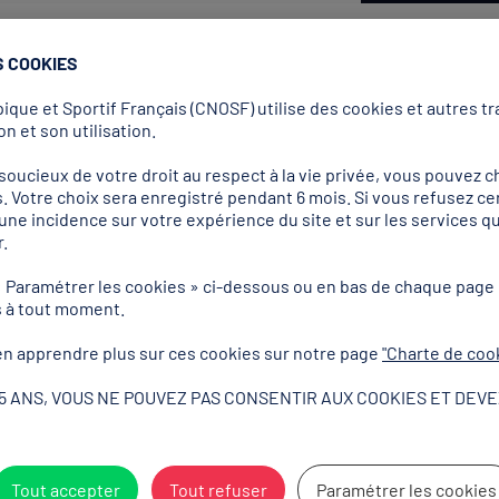
S COOKIES
 professionnelle et
que et Sportif Français (CNOSF) utilise des cookies et autres tra
ements associés - 2026
n et son utilisation.
ucieux de votre droit au respect à la vie privée, vous pouvez ch
. Votre choix sera enregistré pendant 6 mois. Si vous refusez ce
r une incidence sur votre expérience du site et sur les services
.
« Paramétrer les cookies » ci-dessous ou en bas de chaque page
Lire l'article
s à tout moment.
n apprendre plus sur ces cookies sur notre page
"Charte de coo
15 ANS, VOUS NE POUVEZ PAS CONSENTIR AUX COOKIES ET DEVE
pratiques sportives 2025
Tout accepter
Tout refuser
Paramétrer les cookies