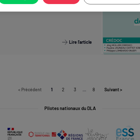
Lire l'article
1
2
3
...
8
<
Précédent
Suivant
>
Pilotes nationaux du DLA