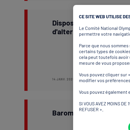
CE SITE WEB UTILISE DE
Dispositifs de formation
Le Comité National Olympi
d'alternance, et financ
permettre votre navigatio
Parce que nous sommes so
certains types de cookies
cela peut toutefois avoi
mesure de vous proposer
Vous pouvez cliquer sur 
14 JANV. 2026
modifier vos préférence
Vous pouvez également e
SI VOUS AVEZ MOINS DE 
REFUSER ».
Baromètre national des 