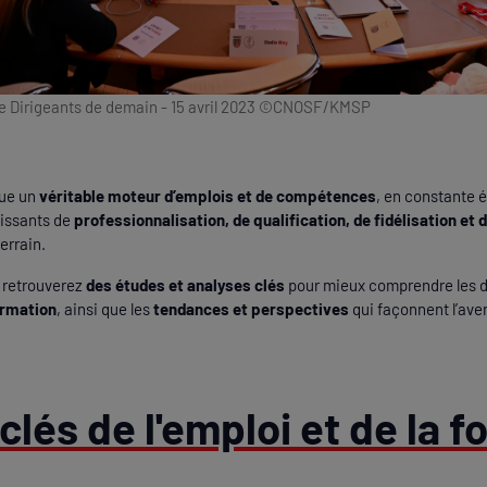
Dirigeants de demain - 15 avril 2023 ©CNOSF/KMSP
tue un
véritable moteur d’emplois et de compétences
, en constante é
oissants de
professionnalisation, de qualification, de fidélisation et
errain.
s retrouverez
des études et analyses clés
pour mieux comprendre les 
ormation
, ainsi que les
tendances et perspectives
qui façonnent l’aven
lés de l'emploi et de la f