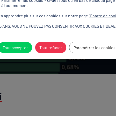
« Paramétrer les cookies » ci-dessous ou en bas de chaque page
s à tout moment.
ort au sein de l'Union
n apprendre plus sur ces cookies sur notre page
"Charte de coo
15 ANS, VOUS NE POUVEZ PAS CONSENTIR AUX COOKIES ET DEVE
Tout accepter
Tout refuser
Paramétrer les cookies
i