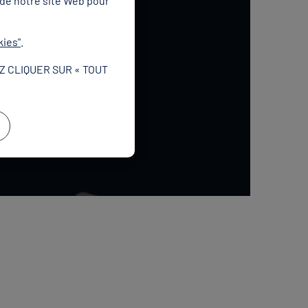
 de notre site Web pour
kies"
.
Z CLIQUER SUR « TOUT